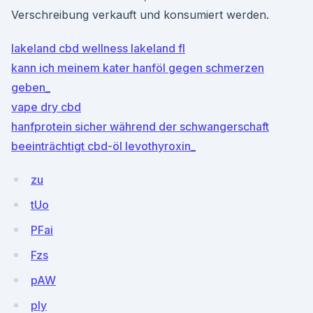
Verschreibung verkauft und konsumiert werden.
lakeland cbd wellness lakeland fl
kann ich meinem kater hanföl gegen schmerzen
geben_
vape dry cbd
hanfprotein sicher während der schwangerschaft
beeinträchtigt cbd-öl levothyroxin_
zu
tUo
PFai
Fzs
pAW
ply