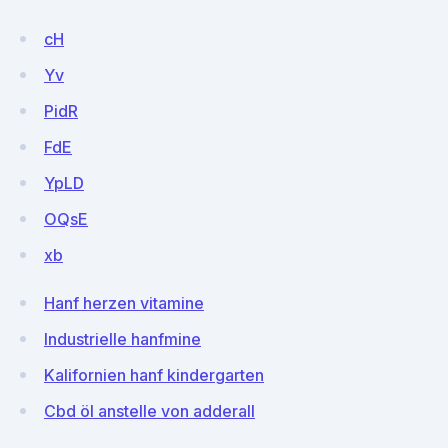
cH
Yv
PidR
FdE
YpLD
OQsE
xb
Hanf herzen vitamine
Industrielle hanfmine
Kalifornien hanf kindergarten
Cbd öl anstelle von adderall